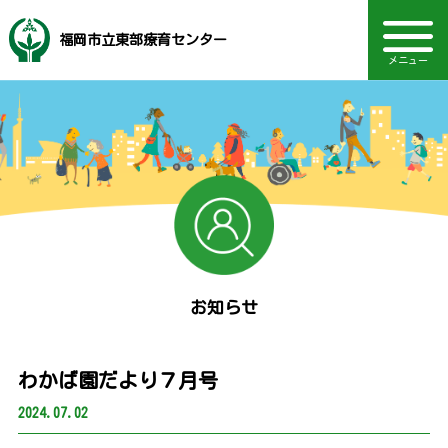
福岡市立東部療育センター
メニュー
音声読み上げ・文字・見やすさ調整
福岡市社会福祉事業団
地域支援・訪問支援
研修・セミナー情報
電話：092-410-8234
ボランティア情報
主な事業内容
動画を見る
TOPページ
Language
相談部門
通園部門
施設概要
お知らせ
採用情報
お知らせ
わかば園だより７月号
2024.07.02