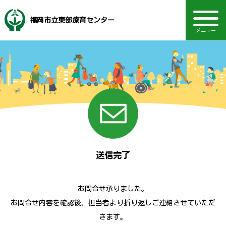
福岡市立東部療育センター
メニュー
音声読み上げ・文字・見やすさ調整
福岡市社会福祉事業団
地域支援・訪問支援
研修・セミナー情報
電話：092-410-8234
ボランティア情報
主な事業内容
動画を見る
TOPページ
Language
相談部門
通園部門
施設概要
お知らせ
採用情報
送信完了
お問合せ承りました。
お問合せ内容を確認後、担当者より折り返しご連絡させていただ
きます。