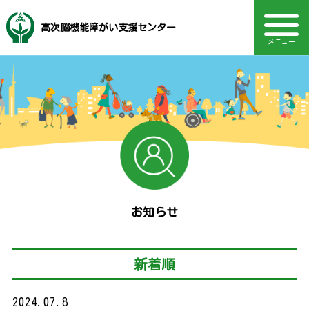
高次脳機能障がい支援センター
メニュー
音声読み上げ・文字・見やすさ調整
高次脳機能障がいとは
福岡市社会福祉事業団
電話：092-406-2455
サービス内容
TOPページ
Language
診断基準
支援制度
関連機関
関連資料
研修情報
イベント
アクセス
お知らせ
採用情報
お知らせ
新着順
2024.07.8