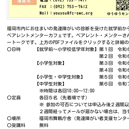
福岡市内にお住まいの発達障がいの診断を受けた就学前か
ペアレントメンターカフェです。ペアレント・メンターさ
ートークです。上方のPDFファイルをクリックすると詳細
〇日時 【就学前～小学校低学年対象】第１回 令和
第２回 令和６年９月３
【小学生対象】 第３回 令和６年10
第４回 令和６年11月５
【小学生・中学生対象】 第５回 令和６年1
【中学生対象】 第６回 令和７年２
※時間は各回10:00～12:00
〇定員 各回５名（先着順です）
※ 参加の可否については申込み後２週間以内に
２週間経ってメールが届かない場合は、当センタ
〇場所 福岡市舞鶴庁舎（発達障がい者支援センタ
〇受講料 無料