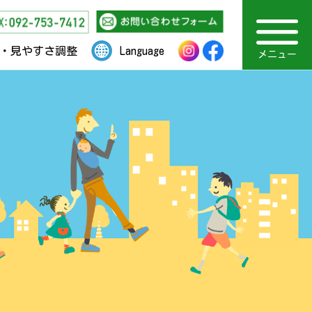
・見やすさ調整
Language
メニュー
ゆうゆうセンターとは
福岡市社会福祉事業団
発達障がいについて
展示室のご案内
研修・セミナー
動画を見る
関連リンク
TOPページ
情報提供
アクセス
お知らせ
採用情報