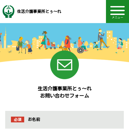
生活介護事業所とぅ〜れ
メニュー
音声読み上げ・文字・見やすさ調整
福岡市社会福祉事業団
電話：092-834-2200
その他のサービス
ご利用について
主な事業内容
ご利用料金等
一日の流れ
事業所設備
TOPページ
Language
アクセス
お知らせ
採用情報
生活介護事業所とぅ〜れ
お問い合わせフォーム
必須
お名前